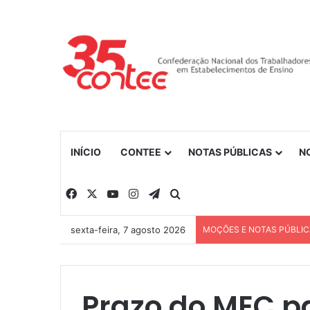
INÍCIO
CONTEE
NOTAS PÚBLICAS
N
Facebook
X
YouTube
Instagram
Telegram
Procurar por
sexta-feira, 7 agosto 2026
MOÇÕES E NOTAS PÚBLI
Prazo do MEC p