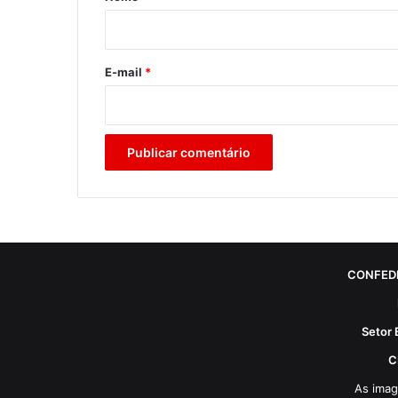
i
o
*
E-mail
*
CONFED
Setor 
C
As imag