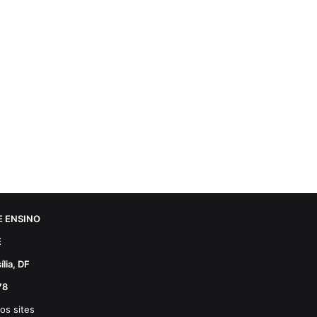
 ENSINO
E
lia, DF
78
os sites