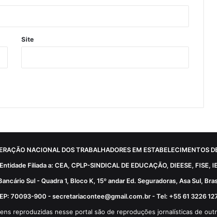
Site
ERAÇÃO NACIONAL DOS TRABALHADORES EM ESTABELECIMENTOS DE
Entidade Filiada a: CEA, CPLP-SINDICAL DE EDUCAÇÃO, DIEESE, FISE, I
Bancário Sul - Quadra 1, Bloco K, 15º andar Ed. Seguradoras, Asa Sul, Brasí
EP: 70093-900 - secretariacontee@gmail.com.br - Tel: +55 61 3226 12
ens reproduzidas nesse portal são de reproduções jornalísticas de outr