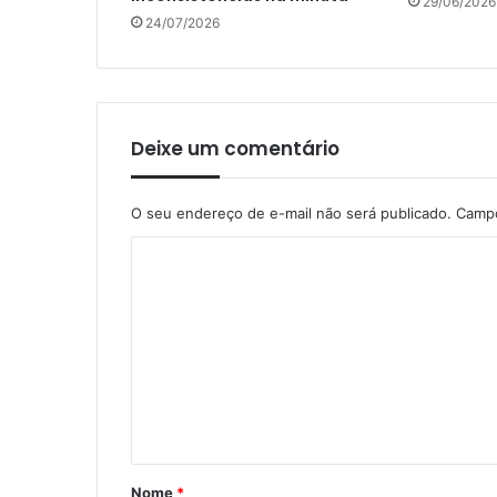
29/06/2026
24/07/2026
Deixe um comentário
O seu endereço de e-mail não será publicado.
Campo
C
o
m
e
n
t
á
r
Nome
*