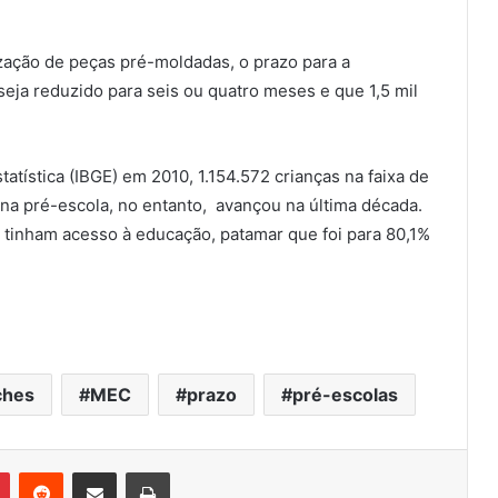
ização de peças pré-moldadas, o prazo para a
seja reduzido para seis ou quatro meses e que 1,5 mil
atística (IBGE) em 2010, 1.154.572 crianças na faixa de
 na pré-escola, no entanto, avançou na última década.
a tinham acesso à educação, patamar que foi para 80,1%
ches
MEC
prazo
pré-escolas
Pinterest
Reddit
Compartilhar via e-mail
Imprimir