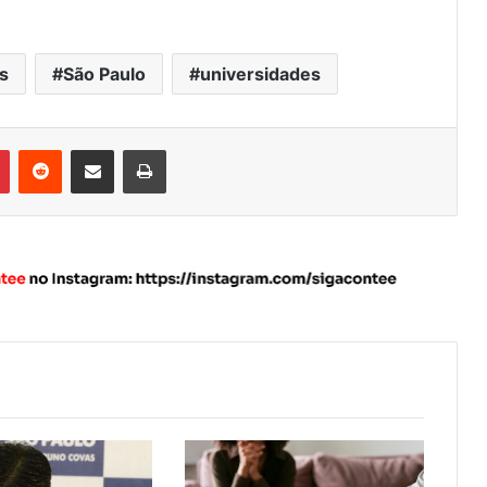
s
São Paulo
universidades
Pinterest
Reddit
Compartilhar via e-mail
Imprimir