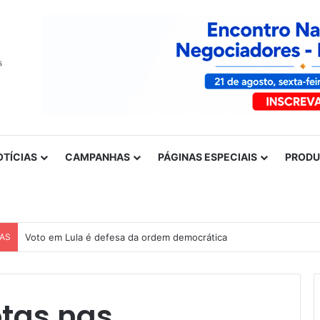
OTÍCIAS
CAMPANHAS
PÁGINAS ESPECIAIS
PROD
CAS
Voto em Lula é defesa da ordem democrática
tas nas