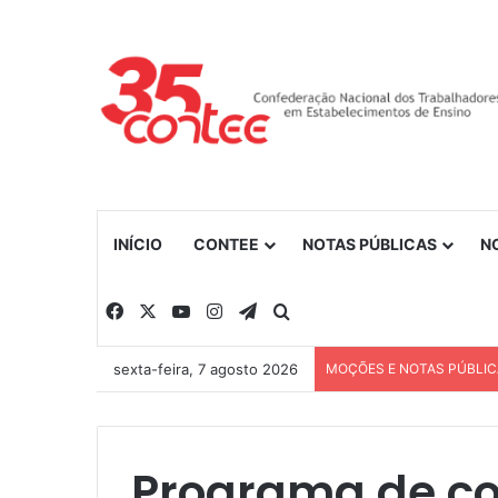
INÍCIO
CONTEE
NOTAS PÚBLICAS
N
Facebook
X
YouTube
Instagram
Telegram
Procurar por
sexta-feira, 7 agosto 2026
MOÇÕES E NOTAS PÚBLI
Programa de co