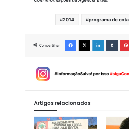
Com informações da Agência Brasil
2014
programa de cota
Facebook
X
Linkedin
Tumblr
Compartilhar
Artigos relacionados