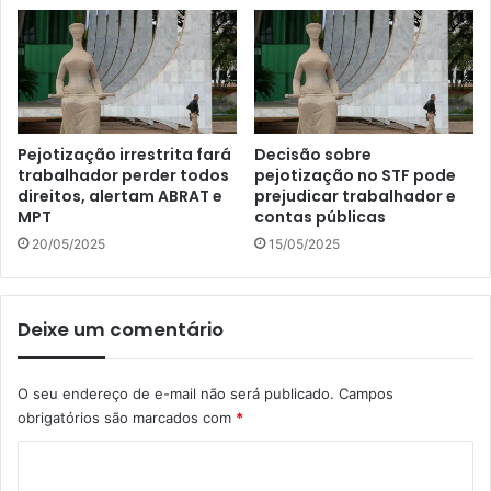
Pejotização irrestrita fará
Decisão sobre
trabalhador perder todos
pejotização no STF pode
direitos, alertam ABRAT e
prejudicar trabalhador e
MPT
contas públicas
20/05/2025
15/05/2025
Deixe um comentário
O seu endereço de e-mail não será publicado.
Campos
obrigatórios são marcados com
*
C
o