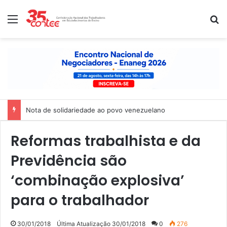
Menu
P
Nota de solidariedade ao povo venezuelano
Reformas trabalhista e da
Previdência são
‘combinação explosiva’
para o trabalhador
30/01/2018
Última Atualização 30/01/2018
0
276