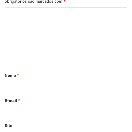
obrigatórios são marcados com
*
C
o
m
e
n
t
á
r
Nome
*
i
o
*
E-mail
*
Site