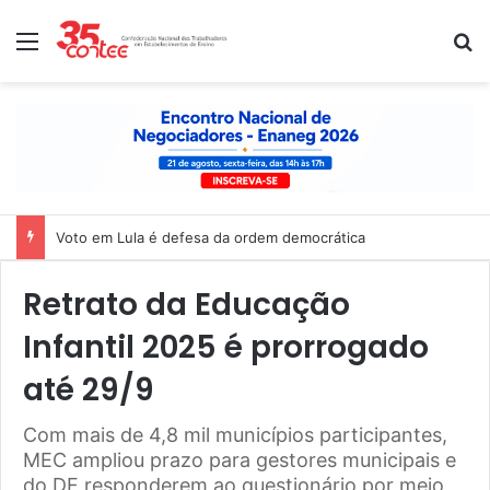
Menu
P
Voto em Lula é defesa da ordem democrática
Retrato da Educação
Infantil 2025 é prorrogado
até 29/9
Com mais de 4,8 mil municípios participantes,
MEC ampliou prazo para gestores municipais e
do DF responderem ao questionário por meio