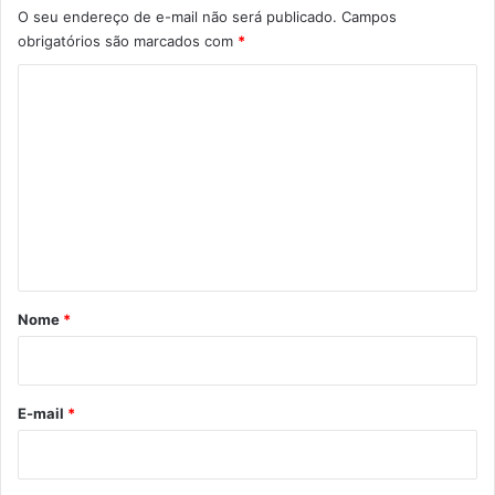
O seu endereço de e-mail não será publicado.
Campos
obrigatórios são marcados com
*
C
o
m
e
n
t
á
r
Nome
*
i
o
*
E-mail
*