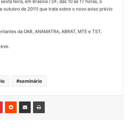
ta feira, em Brasília / DF, das 10 às 17 horas, o
e outubro de 2011) que trata sobre o novo aviso prévio
esentantes da OAB, ANAMATRA, ABRAT, MTE e TST.
reve.
vio
seminário
Pinterest
Reddit
Compartilhar via e-mail
Imprimir