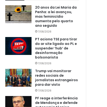
20 anos da Lei Maria da
Penha: a lei avançou,
mas feminicídio
aumenta pelo quarto
ano seguido
7/08/2026
PT aciona TSE para tirar
do ar site ligado ao PL e
suspender ‘hub’ de
desinformação
bolsonarista
7/08/2026
Trump vai monitorar
redes sociais de
jornalistas estrangeiros
para dar visto
7/08/2026
PF reage a interferência
de Mendonça e defende