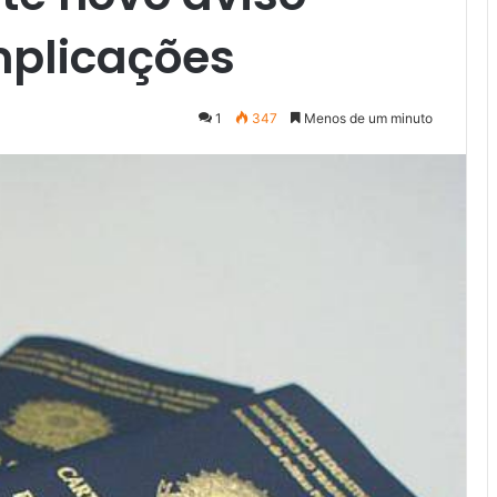
mplicações
1
347
Menos de um minuto