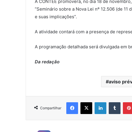
A CONTEE promoverá, no dia 18 de novembro, sex
“Seminário sobre a Nova Lei nº 12.506 (de 11 d
e suas implicações”.
A atividade contará com a presença de repr
A programação detalhada será divulgada em b
Da redação
aviso pré
Facebook
X
Linkedin
Tumblr
Compartilhar