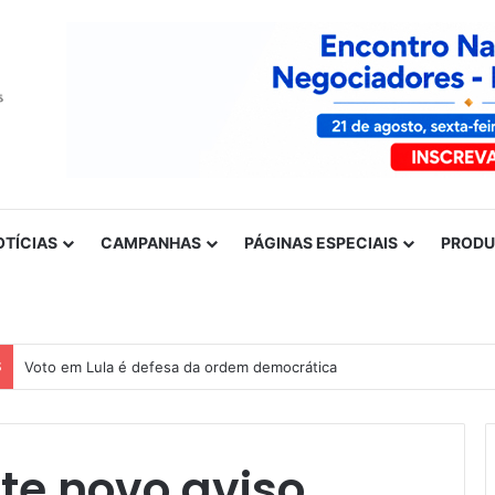
OTÍCIAS
CAMPANHAS
PÁGINAS ESPECIAIS
PROD
S
Nota de solidariedade ao povo venezuelano
te novo aviso