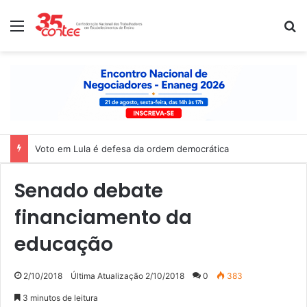
Menu
P
Nota de solidariedade ao povo venezuelano
Senado debate
financiamento da
educação
2/10/2018
Última Atualização 2/10/2018
0
383
3 minutos de leitura