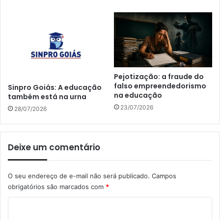
Pejotização: a fraude do
falso empreendedorismo
Sinpro Goiás: A educação
na educação
também está na urna
23/07/2026
28/07/2026
Deixe um comentário
O seu endereço de e-mail não será publicado.
Campos
obrigatórios são marcados com
*
C
o