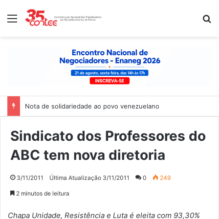
Menu
P
Nota de solidariedade ao povo venezuelano
Sindicato dos Professores do
ABC tem nova diretoria
3/11/2011
Última Atualização 3/11/2011
0
249
2 minutos de leitura
Chapa Unidade, Resistência e Luta é eleita com 93,30%