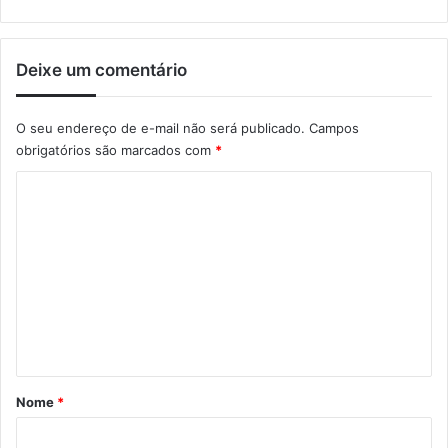
Deixe um comentário
O seu endereço de e-mail não será publicado.
Campos
obrigatórios são marcados com
*
C
o
m
e
n
t
á
r
Nome
*
i