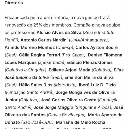
Diretoria
Encabeçada pela atual diretoria, a nova gestão trará
renovação de 25% dos membros. Compõe a nova equipe
os professores
Aloísio Alves da Silva
(Sesi e Instituto
Henfil),
Antonio Carlos Nardini
(UniA/Anhanguera)
,
Arlindo Moreno Munhoz
(
Uniesp),
Carlos Ayrton Sodré
(Sesi),
Célia Regina Ferrari
(Pró-Saber),
Denise Filomena
Lopes Marques
(aposentada)
,
Edélcio Plenas Gomes
(Objetivo e Singular)
,
Edilene Arjoni Moda
(Objetivo),
Elias
José Balbino da Silva
(Sesi),
Emerson Meira da Silva
(Sesi),
Hélio Sales Rios
(Metodista),
Iberê Luiz Di Tizio
(Fundação Santo André),
Jorge Gongalves de Oliveira
Junior
(Objetivo)
,
José Carlos Oliveira Costa
(Fundação
Santo André),
José Jorge Maggio
(Singular e Arbos),
José
Oliveira dos Santos
(Clóvis Bevilacqua)
, Maria Aparecida
Donato
(São José-SBC),
Mariana de Melo Rocha