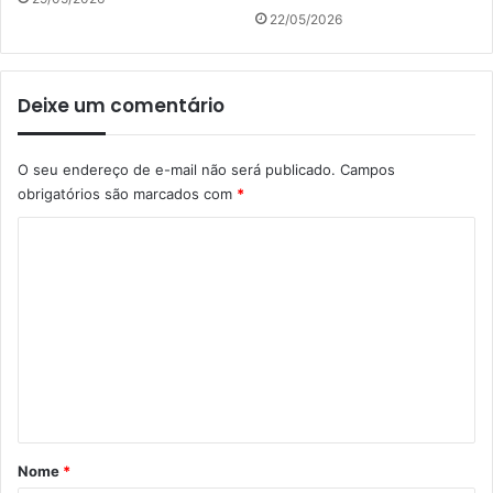
22/05/2026
Deixe um comentário
O seu endereço de e-mail não será publicado.
Campos
obrigatórios são marcados com
*
C
o
m
e
n
t
á
r
Nome
*