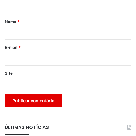
t
á
r
Nome
*
i
o
*
E-mail
*
Site
ÚLTIMAS NOTÍCIAS