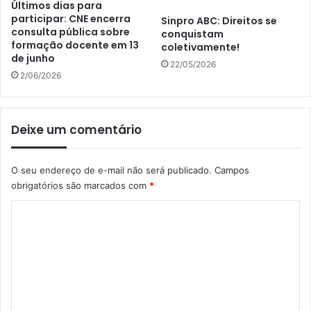
Últimos dias para
participar: CNE encerra
Sinpro ABC: Direitos se
consulta pública sobre
conquistam
formação docente em 13
coletivamente!
de junho
22/05/2026
2/06/2026
Deixe um comentário
O seu endereço de e-mail não será publicado.
Campos
obrigatórios são marcados com
*
C
o
m
e
n