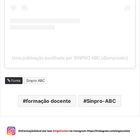
Uma publicação partilhada por SINPRO ABC (@sinproabc)
Fonte
Sinpro ABC
formação docente
Sinpro-ABC