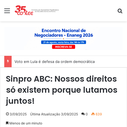
Menu
P
Voto em Lula é defesa da ordem democrática
Sinpro ABC: Nossos direitos
só existem porque lutamos
juntos!
3/09/2025
Última Atualização 3/09/2025
0
639
Menos de um minuto