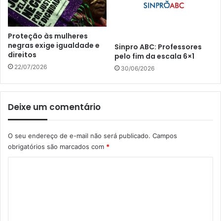
Proteção às mulheres
negras exige igualdade e
Sinpro ABC: Professores
direitos
pelo fim da escala 6×1
22/07/2026
30/06/2026
Deixe um comentário
O seu endereço de e-mail não será publicado.
Campos
obrigatórios são marcados com
*
C
o
m
e