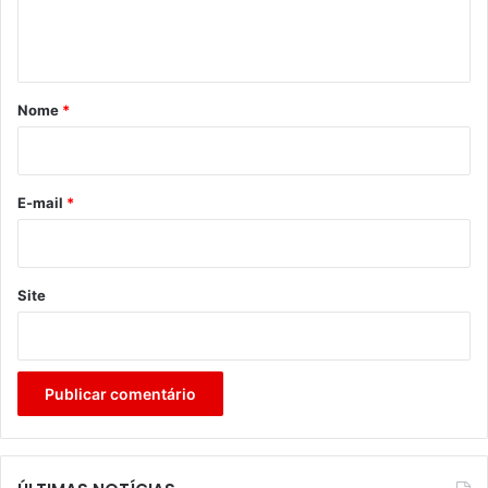
n
t
á
r
Nome
*
i
o
*
E-mail
*
Site