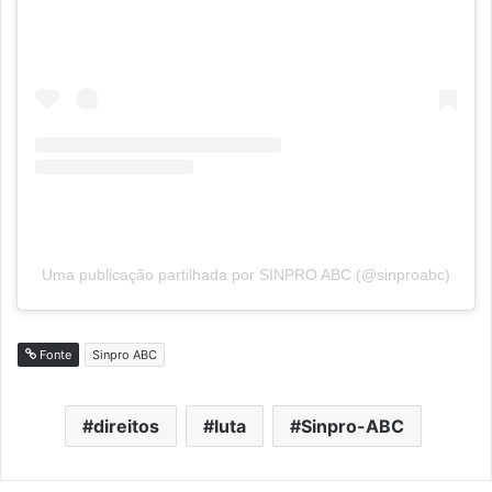
Uma publicação partilhada por SINPRO ABC (@sinproabc)
Fonte
Sinpro ABC
direitos
luta
Sinpro-ABC