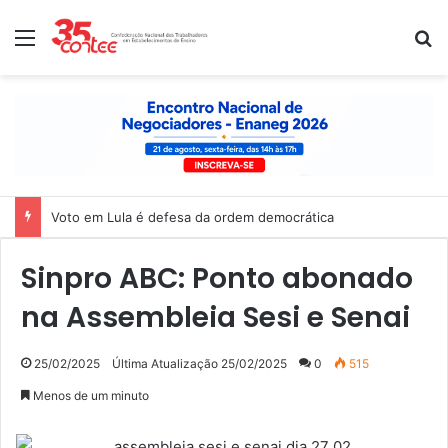
Menu
P
Voto em Lula é defesa da ordem democrática
Sinpro ABC: Ponto abonado
na Assembleia Sesi e Senai
25/02/2025
Última Atualização 25/02/2025
0
515
Menos de um minuto