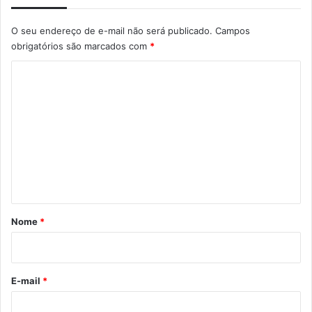
O seu endereço de e-mail não será publicado.
Campos
obrigatórios são marcados com
*
C
o
m
e
n
t
á
r
Nome
*
i
o
*
E-mail
*