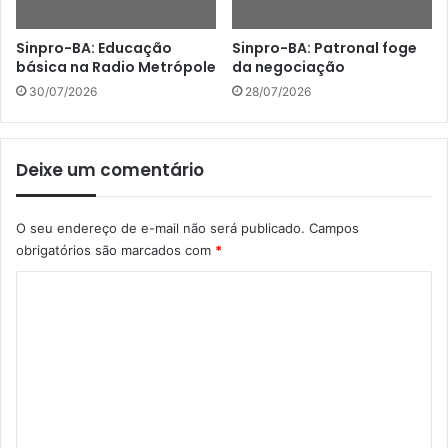
Sinpro-BA: Educação
Sinpro-BA: Patronal foge
básica na Radio Metrópole
da negociação
30/07/2026
28/07/2026
Deixe um comentário
O seu endereço de e-mail não será publicado.
Campos
obrigatórios são marcados com
*
C
o
m
e
n
t