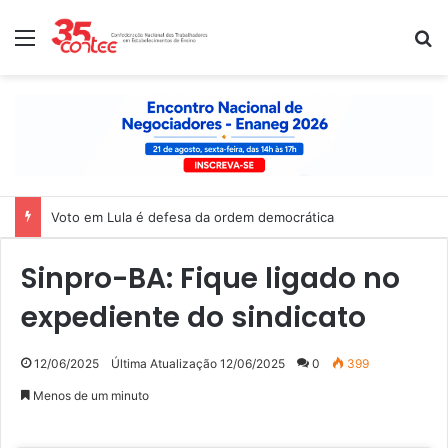
Menu
P
Voto em Lula é defesa da ordem democrática
Sinpro-BA: Fique ligado no
expediente do sindicato
12/06/2025
Última Atualização 12/06/2025
0
399
Menos de um minuto