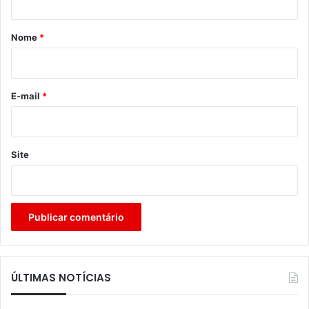
á
r
Nome
*
i
o
*
E-mail
*
Site
ÚLTIMAS NOTÍCIAS