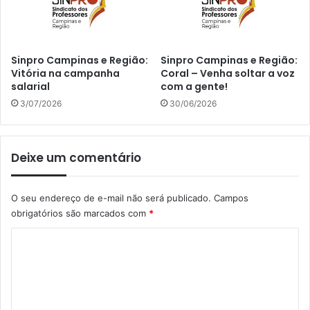
Sinpro Campinas e Região:
Sinpro Campinas e Região:
Vitória na campanha
Coral – Venha soltar a voz
salarial
com a gente!
3/07/2026
30/06/2026
Deixe um comentário
O seu endereço de e-mail não será publicado.
Campos
obrigatórios são marcados com
*
C
o
m
e