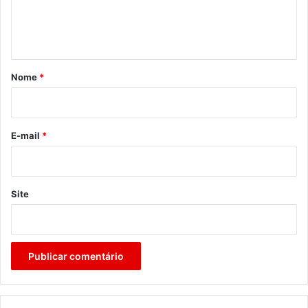
n
t
á
r
Nome
*
i
o
*
E-mail
*
Site