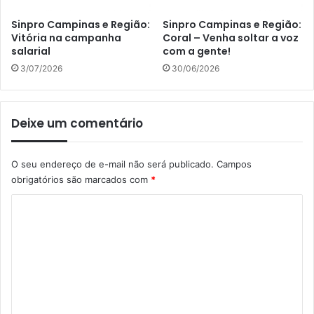
Sinpro Campinas e Região:
Sinpro Campinas e Região:
Vitória na campanha
Coral – Venha soltar a voz
salarial
com a gente!
3/07/2026
30/06/2026
Deixe um comentário
O seu endereço de e-mail não será publicado.
Campos
obrigatórios são marcados com
*
C
o
m
e
n
t