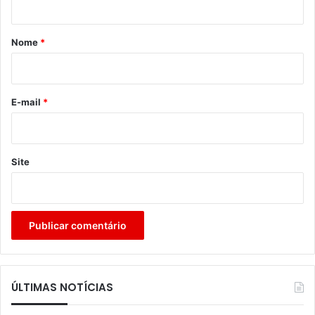
á
r
Nome
*
i
o
*
E-mail
*
Site
ÚLTIMAS NOTÍCIAS