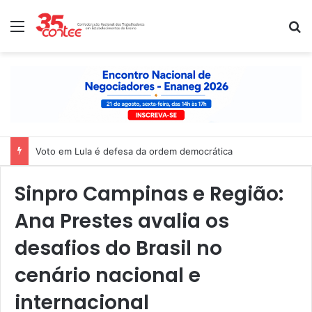
Menu
P
Voto em Lula é defesa da ordem democrática
Sinpro Campinas e Região:
Ana Prestes avalia os
desafios do Brasil no
cenário nacional e
internacional