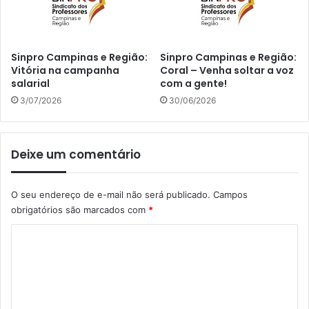
Sinpro Campinas e Região:
Sinpro Campinas e Região:
Vitória na campanha
Coral – Venha soltar a voz
salarial
com a gente!
3/07/2026
30/06/2026
Deixe um comentário
O seu endereço de e-mail não será publicado.
Campos
obrigatórios são marcados com
*
C
o
m
e