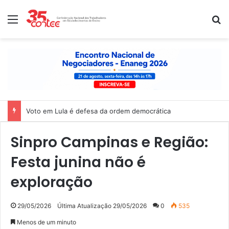
Menu
P
Voto em Lula é defesa da ordem democrática
Sinpro Campinas e Região:
Festa junina não é
exploração
29/05/2026
Última Atualização 29/05/2026
0
535
Menos de um minuto