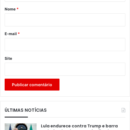
r
Nome
*
i
o
*
E-mail
*
Site
ÚLTIMAS NOTÍCIAS
Lula endurece contra Trump e barra