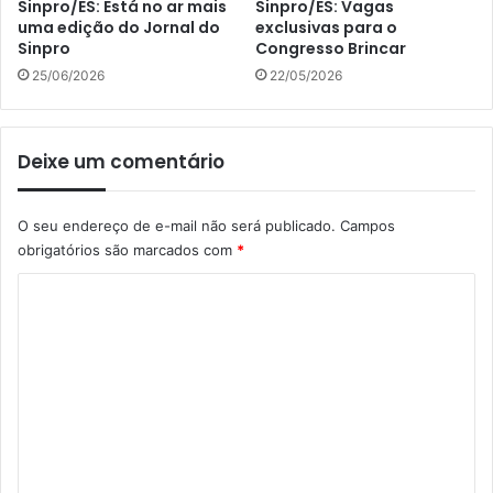
Sinpro/ES: Está no ar mais
Sinpro/ES: Vagas
uma edição do Jornal do
exclusivas para o
Sinpro
Congresso Brincar
25/06/2026
22/05/2026
Deixe um comentário
O seu endereço de e-mail não será publicado.
Campos
obrigatórios são marcados com
*
C
o
m
e
n
t
á