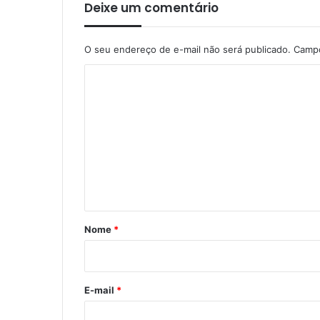
Deixe um comentário
O seu endereço de e-mail não será publicado.
Campo
C
o
m
e
n
t
á
r
Nome
*
i
o
*
E-mail
*