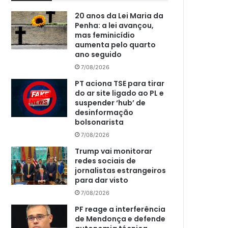
20 anos da Lei Maria da
Penha: a lei avançou,
mas feminicídio
aumenta pelo quarto
ano seguido
7/08/2026
PT aciona TSE para tirar
do ar site ligado ao PL e
suspender ‘hub’ de
desinformação
bolsonarista
7/08/2026
Trump vai monitorar
redes sociais de
jornalistas estrangeiros
para dar visto
7/08/2026
PF reage a interferência
de Mendonça e defende