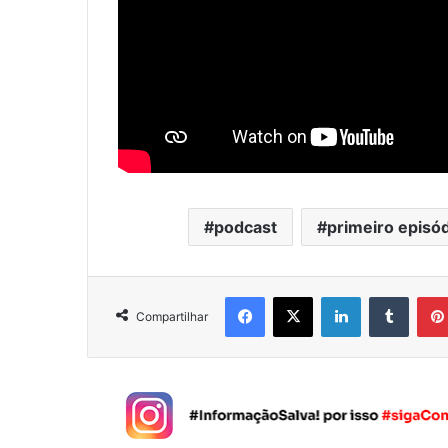
podcast
primeiro episó
Facebook
X
Linkedin
Tumblr
Compartilhar