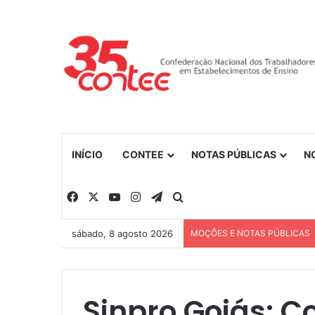
INÍCIO
CONTEE
NOTAS PÚBLICAS
N
Facebook
X
YouTube
Instagram
Telegram
Procurar por
sábado, 8 agosto 2026
MOÇÕES E NOTAS PÚBLICAS
Sinpro Goiás: Co