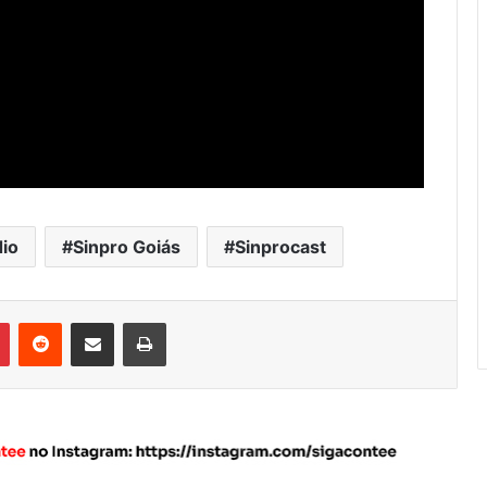
dio
Sinpro Goiás
Sinprocast
Pinterest
Reddit
Compartilhar via e-mail
Imprimir