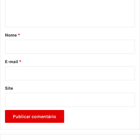
n
t
á
r
Nome
*
i
o
*
E-mail
*
Site