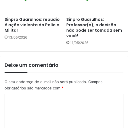
Sinpro Guarulhos: repúdio
Sinpro Guarulhos:
à ação violenta da Polícia
Professor(a), a decisão
Militar
não pode ser tomada sem
você!
13/05/2026
11/05/2026
Deixe um comentário
O seu endereço de e-mail não será publicado.
Campos
obrigatórios são marcados com
*
C
o
m
e