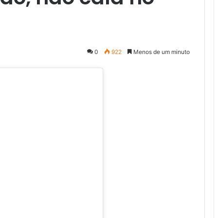
0
922
Menos de um minuto