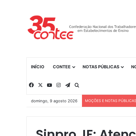
INÍCIO
CONTEE
NOTAS PÚBLICAS
N
Facebook
X
YouTube
Instagram
Telegram
Procurar por
domingo, 9 agosto 2026
MOÇÕES E NOTAS PÚBLICA
Sinpro JF: Aten