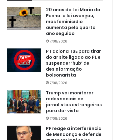
20 anos da Lei Maria da
Penha: a lei avançou,
mas feminicídio
aumenta pelo quarto
ano seguido
7/08/2026
PT aciona TSE para tirar
do ar site ligado ao PL e
suspender ‘hub’ de
desinformação
bolsonarista
7/08/2026
Trump vai monitorar
redes sociais de
jornalistas estrangeiros
para dar visto
7/08/2026
PF reage a interferência
de Mendonça e defende