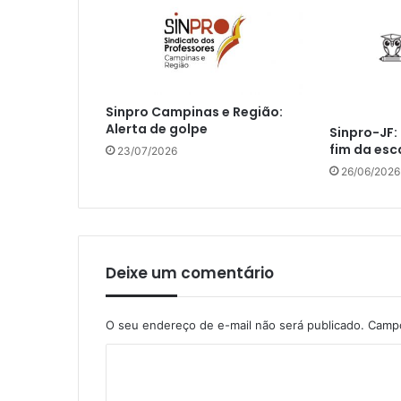
Sinpro Campinas e Região:
Alerta de golpe
Sinpro-JF:
fim da esc
23/07/2026
26/06/2026
Deixe um comentário
O seu endereço de e-mail não será publicado.
Campo
C
o