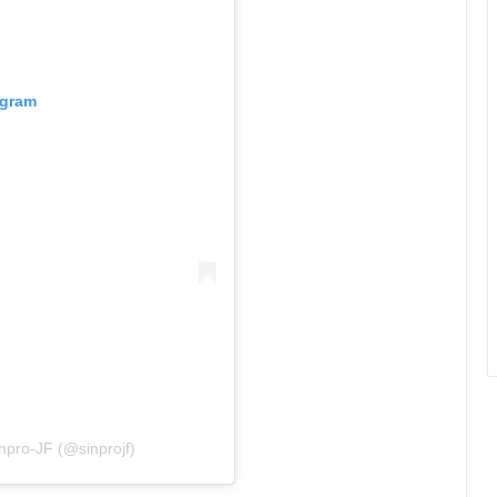
agram
npro-JF (@sinprojf)