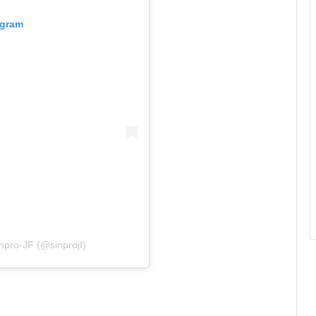
agram
npro-JF (@sinprojf)