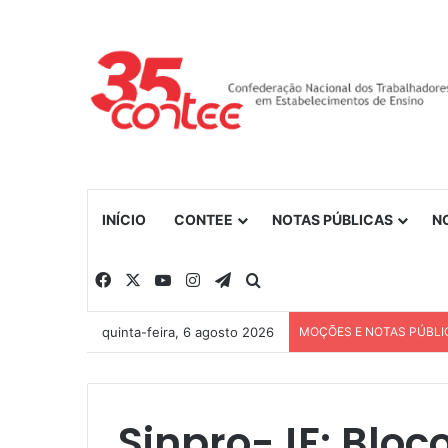
INÍCIO
CONTEE
NOTAS PÚBLICAS
N
Facebook
X
YouTube
Instagram
Telegram
Procurar por
quinta-feira, 6 agosto 2026
MOÇÕES E NOTAS PÚBLI
Sinpro-JF: Bloc