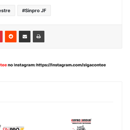
estre
Sinpro JF
Pinterest
Reddit
Compartilhar via e-mail
Imprimir