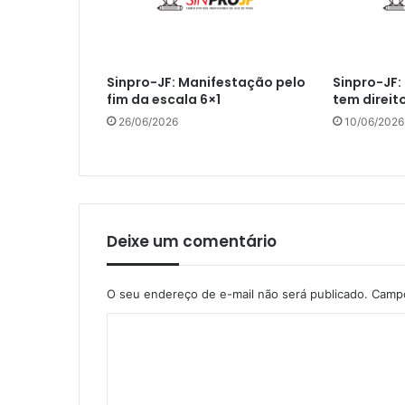
Sinpro-JF: Manifestação pelo
Sinpro-JF:
fim da escala 6×1
tem direit
26/06/2026
10/06/2026
Deixe um comentário
O seu endereço de e-mail não será publicado.
Campo
C
o
m