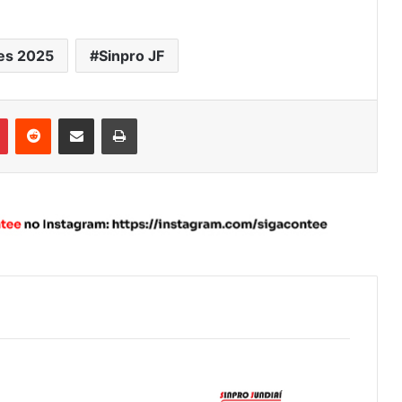
tes 2025
Sinpro JF
Pinterest
Reddit
Compartilhar via e-mail
Imprimir