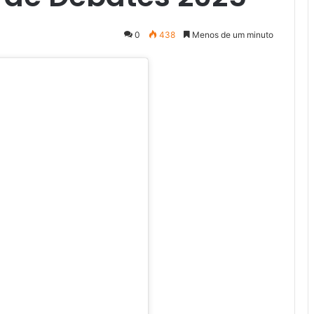
0
438
Menos de um minuto