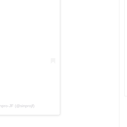
npro-JF (@sinprojf)