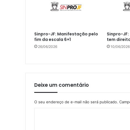
Sinpro-JF: Manifestação pelo
Sinpro-JF:
fim da escala 6×1
tem direit
26/06/2026
10/06/2026
Deixe um comentário
O seu endereço de e-mail não será publicado.
Campo
C
o
m