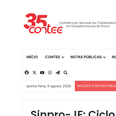
INÍCIO
CONTEE
NOTAS PÚBLICAS
N
Facebook
X
YouTube
Instagram
Telegram
Procurar por
quinta-feira, 6 agosto 2026
MOÇÕES E NOTAS PÚBLI
Sinpro-JF: Cicl