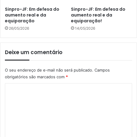
Sinpro-JF: Em defesa do
Sinpro-JF: Em defesa do
aumento real e da
aumento real e da
equiparação
equiparação!
26/05/2026
14/05/2026
Deixe um comentário
O seu endereço de e-mail não será publicado.
Campos
obrigatórios são marcados com
*
C
o
m
e
n
t