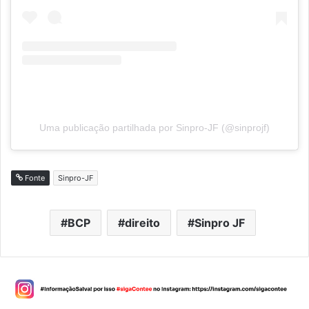
Uma publicação partilhada por Sinpro-JF (@sinprojf)
Fonte
Sinpro-JF
BCP
direito
Sinpro JF