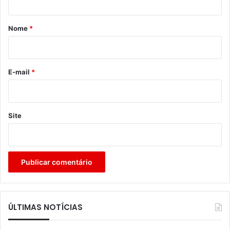
á
r
Nome
*
i
o
*
E-mail
*
Site
ÚLTIMAS NOTÍCIAS