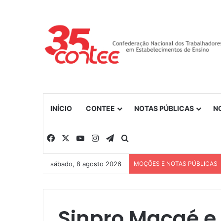
INÍCIO
CONTEE
NOTAS PÚBLICAS
N
Facebook
X
YouTube
Instagram
Telegram
Procurar por
sábado, 8 agosto 2026
MOÇÕES E NOTAS PÚBLICAS
Sinpro Macaé e