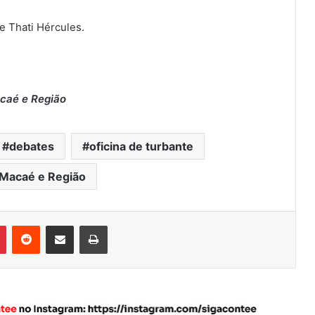
 Thati Hércules.
caé e Região
debates
oficina de turbante
 Macaé e Região
Pinterest
Reddit
Compartilhar via e-mail
Imprimir