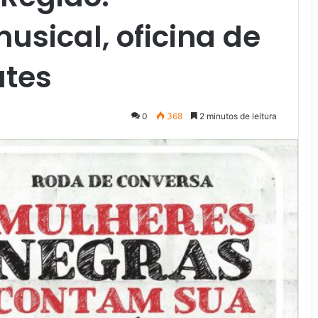
sical, oficina de
ates
0
368
2 minutos de leitura