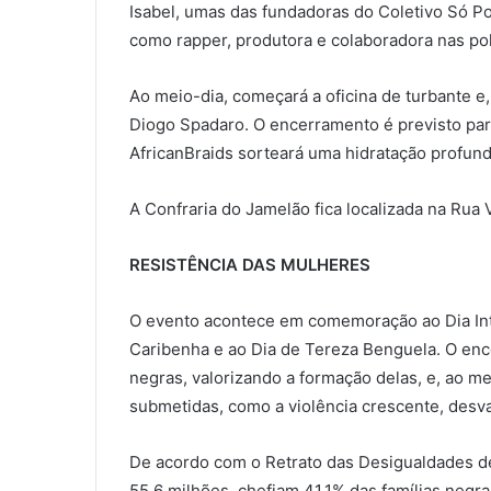
Isabel, umas das fundadoras do Coletivo Só Pod
como rapper, produtora e colaboradora nas pol
Ao meio-dia, começará a oficina de turbante e
Diogo Spadaro. O encerramento é previsto par
AfricanBraids sorteará uma hidratação profunda
A Confraria do Jamelão fica localizada na Rua V
RESISTÊNCIA DAS MULHERES
O evento acontece em comemoração ao Dia Int
Caribenha e ao Dia de Tereza Benguela. O enc
negras, valorizando a formação delas, e, ao m
submetidas, como a violência crescente, desva
De acordo com o Retrato das Desigualdades de
55,6 milhões, chefiam 41,1% das famílias neg