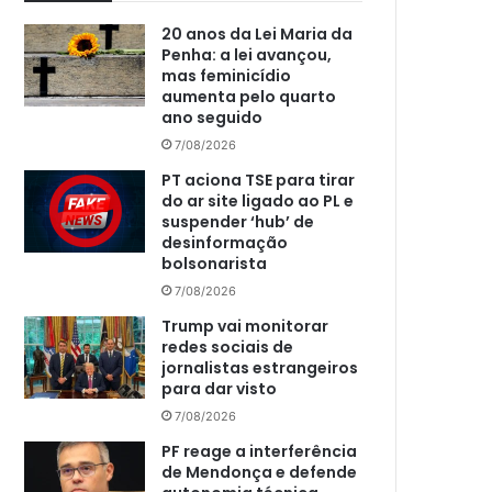
20 anos da Lei Maria da
Penha: a lei avançou,
mas feminicídio
aumenta pelo quarto
ano seguido
7/08/2026
PT aciona TSE para tirar
do ar site ligado ao PL e
suspender ‘hub’ de
desinformação
bolsonarista
7/08/2026
Trump vai monitorar
redes sociais de
jornalistas estrangeiros
para dar visto
7/08/2026
PF reage a interferência
de Mendonça e defende