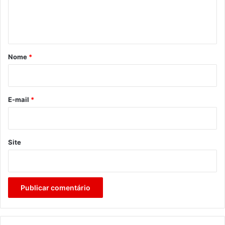
n
t
á
r
Nome
*
i
o
*
E-mail
*
Site