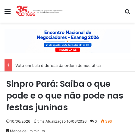
Menu
P
Voto em Lula é defesa da ordem democrática
Sinpro Pará: Saiba o que
pode e o que não pode nas
festas juninas
10/06/2026
Última Atualização 10/06/2026
0
396
Menos de um minuto