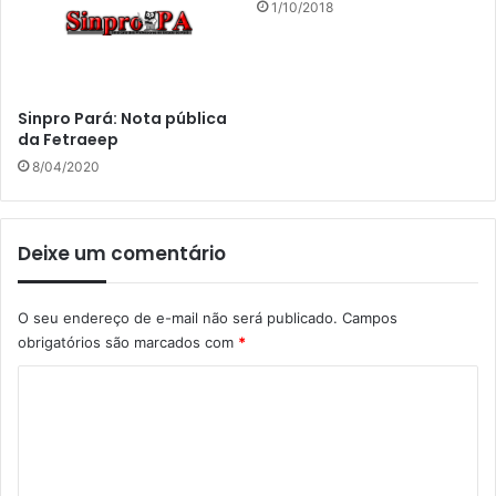
1/10/2018
Sinpro Pará: Nota pública
da Fetraeep
8/04/2020
Deixe um comentário
O seu endereço de e-mail não será publicado.
Campos
obrigatórios são marcados com
*
C
o
m
e