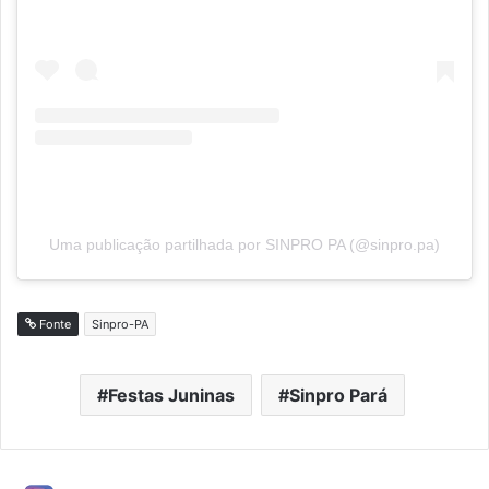
Uma publicação partilhada por SINPRO PA (@sinpro.pa)
Fonte
Sinpro-PA
Festas Juninas
Sinpro Pará