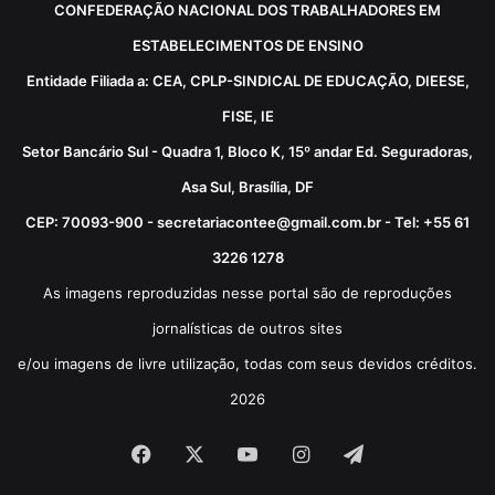
CONFEDERAÇÃO NACIONAL DOS TRABALHADORES EM
ESTABELECIMENTOS DE ENSINO
Entidade Filiada a: CEA, CPLP-SINDICAL DE EDUCAÇÃO, DIEESE,
FISE, IE
Setor Bancário Sul - Quadra 1, Bloco K, 15º andar Ed. Seguradoras,
Asa Sul, Brasília, DF
CEP: 70093-900 - secretariacontee@gmail.com.br - Tel: +55 61
3226 1278
As imagens reproduzidas nesse portal são de reproduções
jornalísticas de outros sites
e/ou imagens de livre utilização, todas com seus devidos créditos.
2026
Facebook
X
YouTube
Instagram
Telegram