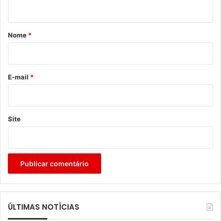
t
á
r
Nome
*
i
o
*
E-mail
*
Site
ÚLTIMAS NOTÍCIAS