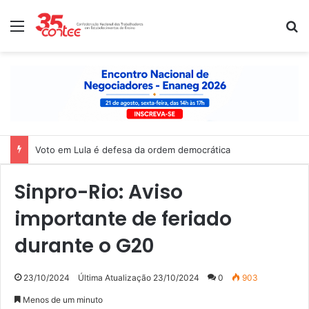
Menu
P
Voto em Lula é defesa da ordem democrática
Sinpro-Rio: Aviso
importante de feriado
durante o G20
23/10/2024
Última Atualização 23/10/2024
0
903
Menos de um minuto