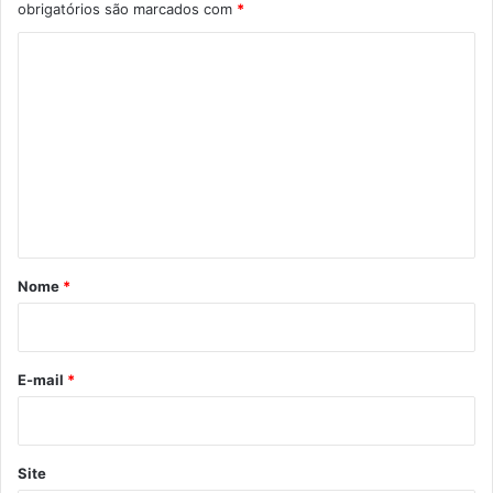
obrigatórios são marcados com
*
C
o
m
e
n
t
á
r
Nome
*
i
o
*
E-mail
*
Site