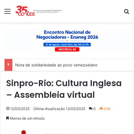
Menu
P
Nota de solidariedade ao povo venezuelano
Sinpro-Rio: Cultura Inglesa
– Assembleia virtual
12/05/2025
Última Atualização 12/05/2025
0
536
Menos de um minuto