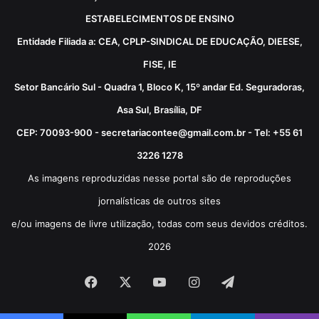
ESTABELECIMENTOS DE ENSINO
Entidade Filiada a: CEA, CPLP-SINDICAL DE EDUCAÇÃO, DIEESE,
FISE, IE
Setor Bancário Sul - Quadra 1, Bloco K, 15º andar Ed. Seguradoras,
Asa Sul, Brasília, DF
CEP: 70093-900 - secretariacontee@gmail.com.br - Tel: +55 61
3226 1278
As imagens reproduzidas nesse portal são de reproduções
jornalísticas de outros sites
e/ou imagens de livre utilização, todas com seus devidos créditos.
2026
Facebook
X
YouTube
Instagram
Telegram