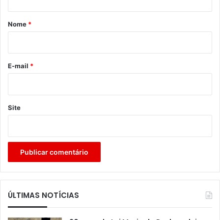
á
r
Nome
*
i
o
*
E-mail
*
Site
ÚLTIMAS NOTÍCIAS