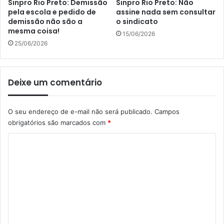
Sinpro Rio Preto: Demissão
Sinpro Rio Preto: Não
pela escola e pedido de
assine nada sem consultar
demissão não são a
o sindicato
mesma coisa!
15/06/2026
25/06/2026
Deixe um comentário
O seu endereço de e-mail não será publicado.
Campos
obrigatórios são marcados com
*
C
o
m
e
n
t