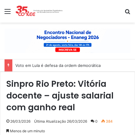
Menu
P
Voto em Lula é defesa da ordem democrática
Sinpro Rio Preto: Vitória
docente – ajuste salarial
com ganho real
26/03/2026
Última Atualização 26/03/2026
0
384
Menos de um minuto