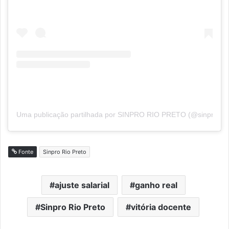
Uma publicação partilhada por SINPRO RIO PRETO (@sinproriop
Fonte
Sinpro Rio Preto
ajuste salarial
ganho real
Sinpro Rio Preto
vitória docente