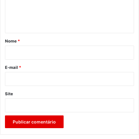
e
n
t
á
r
Nome
*
i
o
*
E-mail
*
Site