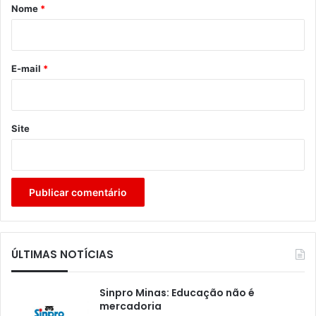
r
Nome
*
i
o
*
E-mail
*
Site
ÚLTIMAS NOTÍCIAS
Sinpro Minas: Educação não é
mercadoria