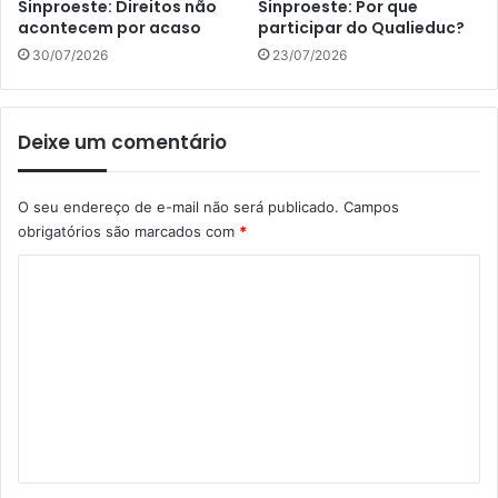
Sinproeste: Direitos não
Sinproeste: Por que
acontecem por acaso
participar do Qualieduc?
30/07/2026
23/07/2026
Deixe um comentário
O seu endereço de e-mail não será publicado.
Campos
obrigatórios são marcados com
*
C
o
m
e
n
t
á