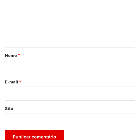
m
e
n
t
á
r
Nome
*
i
o
*
E-mail
*
Site