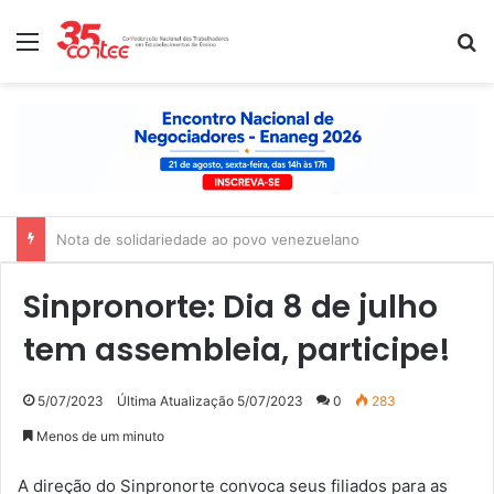
Menu
P
Nota de solidariedade ao povo venezuelano
Sinpronorte: Dia 8 de julho
tem assembleia, participe!
5/07/2023
Última Atualização 5/07/2023
0
283
Menos de um minuto
A direção do Sinpronorte convoca seus filiados para as