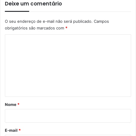
Deixe um comentário
O seu endereço de e-mail não será publicado.
Campos
obrigatórios são marcados com
*
C
o
m
e
n
t
á
r
Nome
*
i
o
*
E-mail
*