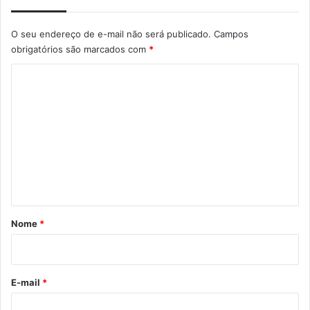
O seu endereço de e-mail não será publicado.
Campos
obrigatórios são marcados com
*
C
o
m
e
n
t
á
r
Nome
*
i
o
*
E-mail
*