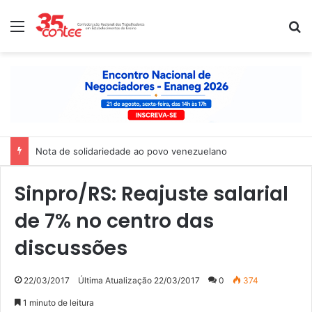
Menu
P
Nota de solidariedade ao povo venezuelano
Sinpro/RS: Reajuste salarial
de 7% no centro das
discussões
22/03/2017
Última Atualização 22/03/2017
0
374
1 minuto de leitura