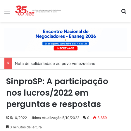
Menu
P
Nota de apoio à paralisação das trabalhadoras e dos trabalhado
SinproSP: A participação
nos lucros/2022 em
perguntas e respostas
5/10/2022
Última Atualização 5/10/2022
0
3.859
3 minutos de leitura