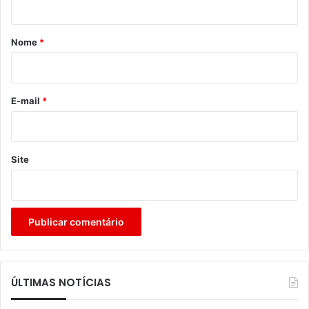
á
r
Nome
*
i
o
*
E-mail
*
Site
ÚLTIMAS NOTÍCIAS