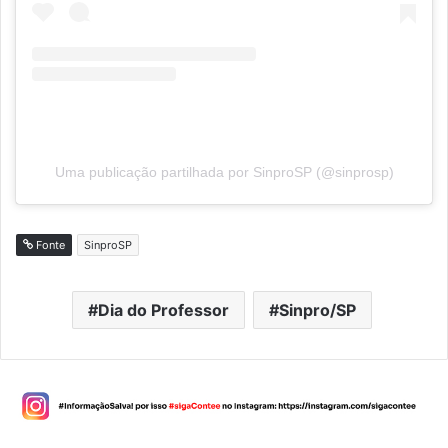
Uma publicação partilhada por SinproSP (@sinprosp)
Fonte
SinproSP
Dia do Professor
Sinpro/SP