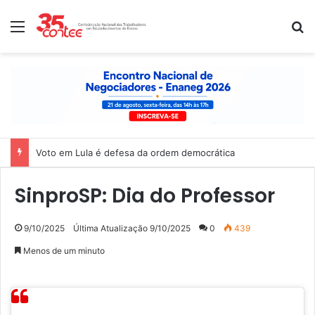
Menu
P
Voto em Lula é defesa da ordem democrática
SinproSP: Dia do Professor
9/10/2025
Última Atualização 9/10/2025
0
439
Menos de um minuto