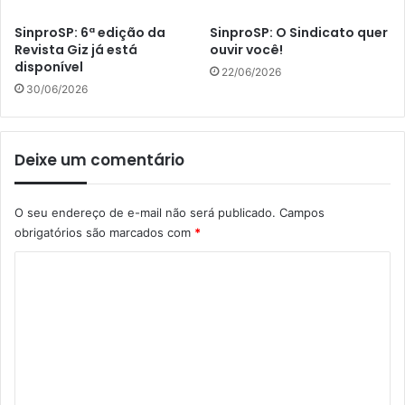
SinproSP: 6ª edição da
SinproSP: O Sindicato quer
Revista Giz já está
ouvir você!
disponível
22/06/2026
30/06/2026
Deixe um comentário
O seu endereço de e-mail não será publicado.
Campos
obrigatórios são marcados com
*
C
o
m
e
n
t