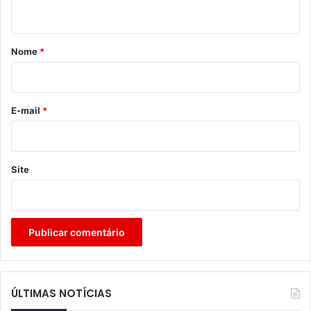
t
á
r
Nome
*
i
o
*
E-mail
*
Site
ÚLTIMAS NOTÍCIAS