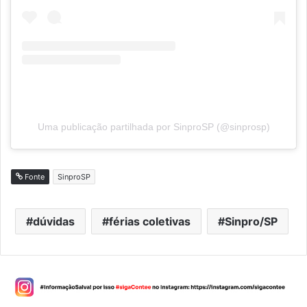
Uma publicação partilhada por SinproSP (@sinprosp)
Fonte
SinproSP
dúvidas
férias coletivas
Sinpro/SP