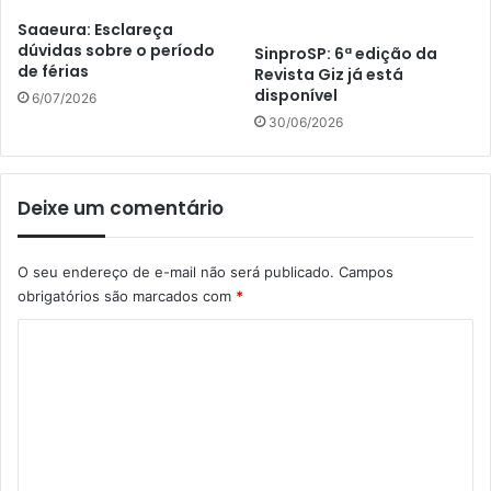
Saaeura: Esclareça
dúvidas sobre o período
SinproSP: 6ª edição da
de férias
Revista Giz já está
disponível
6/07/2026
30/06/2026
Deixe um comentário
O seu endereço de e-mail não será publicado.
Campos
obrigatórios são marcados com
*
C
o
m
e
n