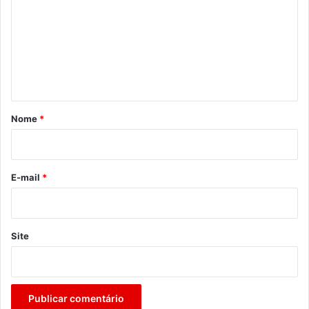
m
e
n
t
á
r
Nome
*
i
o
*
E-mail
*
Site