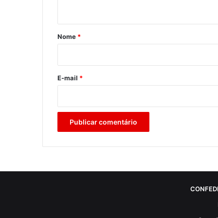
t
á
r
Nome
*
i
o
*
E-mail
*
CONFED