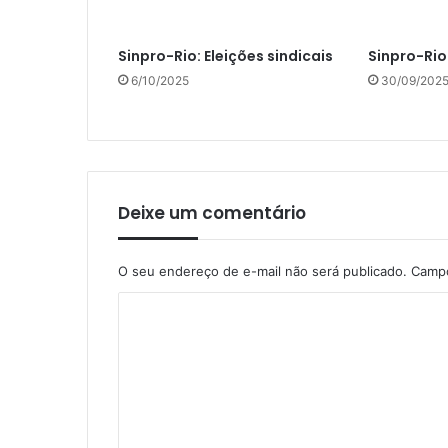
Sinpro-Rio: Eleições sindicais
Sinpro-Rio:
6/10/2025
30/09/202
Deixe um comentário
O seu endereço de e-mail não será publicado.
Campo
C
o
m
e
n