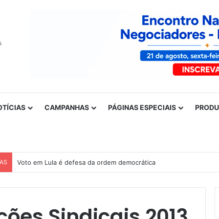
OTÍCIAS
CAMPANHAS
PÁGINAS ESPECIAIS
PROD
CAS
Voto em Lula é defesa da ordem democrática
ções Sindicais 2013