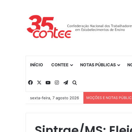
INÍCIO
CONTEE
NOTAS PÚBLICAS
N
Facebook
X
YouTube
Instagram
Telegram
Procurar por
sexta-feira, 7 agosto 2026
MOÇÕES E NOTAS PÚBLI
Sintrae/MS: Elei