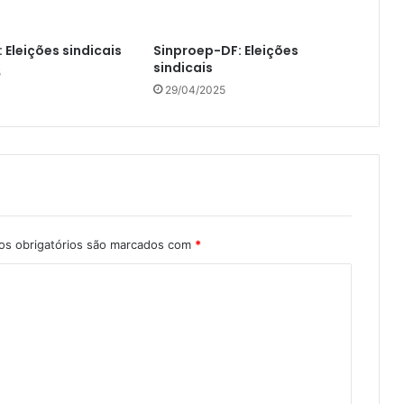
 Eleições sindicais
Sinproep-DF: Eleições
sindicais
5
29/04/2025
s obrigatórios são marcados com
*