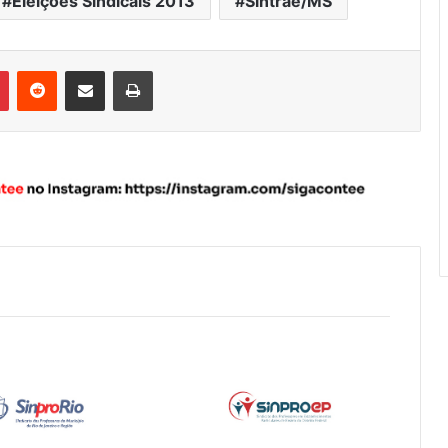
Eleições Sindicais 2013
Sintrae/MS
Pinterest
Reddit
Compartilhar via e-mail
Imprimir