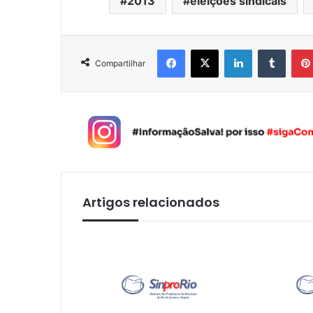
2013
eleições sindicais
Facebook
X
Linkedin
Tumblr
Compartilhar
Artigos relacionados