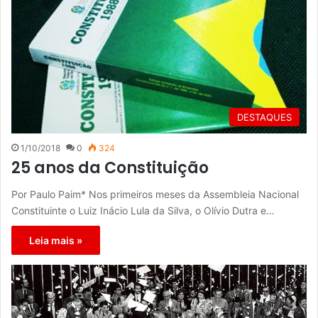
DESTAQUES
1/10/2018
0
324
25 anos da Constituição
Por Paulo Paim* Nos primeiros meses da Assembleia Nacional
Constituinte o Luiz Inácio Lula da Silva, o Olívio Dutra e…
Leia mais »