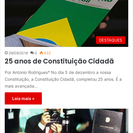
DESTAQUES
29/09/2018
0
432
25 anos de Constituição Cidadã
Por Antonio Rodrigues* No dia 5 de dezembro a nossa
Constituição, a Constituição Cidadã, completou 25 anos. É a
mais avançada…
Leia mais »