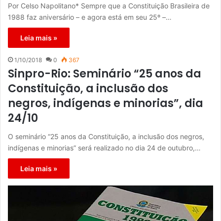
Por Celso Napolitano* Sempre que a Constituição Brasileira de
1988 faz aniversário – e agora está em seu 25º –…
Leia mais »
1/10/2018
0
367
Sinpro-Rio: Seminário “25 anos da
Constituição, a inclusão dos
negros, indígenas e minorias”, dia
24/10
O seminário “25 anos da Constituição, a inclusão dos negros,
indígenas e minorias” será realizado no dia 24 de outubro,…
Leia mais »