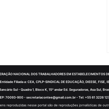
ERAÇÃO NACIONAL DOS TRABALHADORES EM ESTABELECIMENTOS DE
Entidade Filiada a: CEA, CPLP-SINDICAL DE EDUCAÇÃO, DIEESE, FISE, I
Bancário Sul - Quadra 1, Bloco K, 15º andar Ed. Seguradoras, Asa Sul, Brasí
EP: 70093-900 - secretariacontee@gmail.com.br - Tel: +55 61 3226 12
ens reproduzidas nesse portal são de reproduções jornalísticas de outr