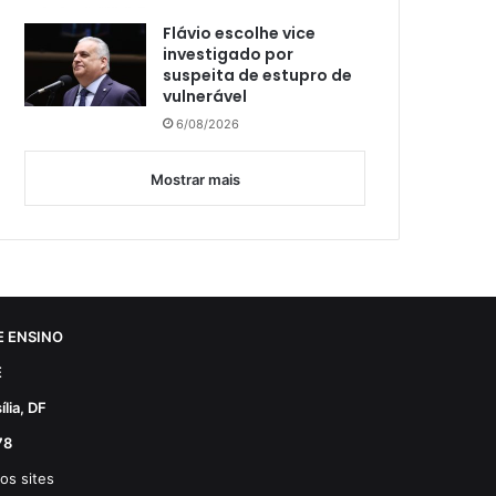
Flávio escolhe vice
investigado por
suspeita de estupro de
vulnerável
6/08/2026
Mostrar mais
 ENSINO
E
lia, DF
78
os sites