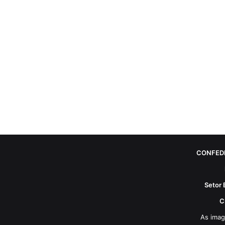
CONFED
Setor 
C
As imag