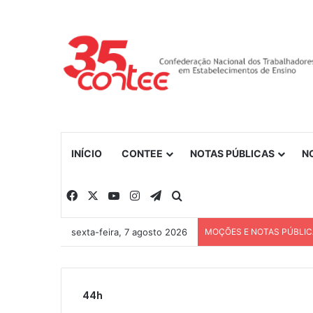
INÍCIO
CONTEE
NOTAS PÚBLICAS
N
Facebook
X
YouTube
Instagram
Telegram
Procurar por
sexta-feira, 7 agosto 2026
MOÇÕES E NOTAS PÚBLI
44h