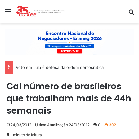
Menu
P
Voto em Lula é defesa da ordem democrática
Cai número de brasileiros
que trabalham mais de 44h
semanais
24/03/2012
Última Atualização 24/03/2012
0
302
1 minuto de leitura