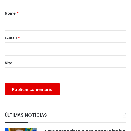
á
r
Nome
*
i
o
*
E-mail
*
Site
ÚLTIMAS NOTÍCIAS
Grupo neonazista planejava explodir o