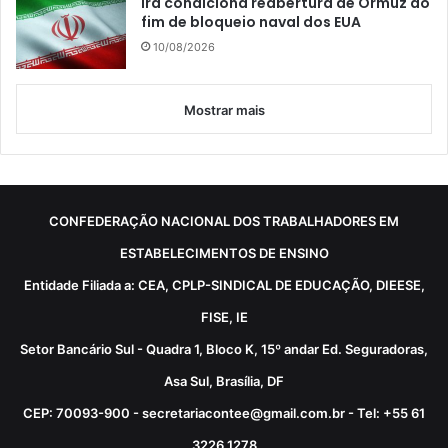
Irã condiciona reabertura de Ormuz ao
fim de bloqueio naval dos EUA
10/08/2026
Mostrar mais
CONFEDERAÇÃO NACIONAL DOS TRABALHADORES EM
ESTABELECIMENTOS DE ENSINO
Entidade Filiada a: CEA, CPLP-SINDICAL DE EDUCAÇÃO, DIEESE,
FISE, IE
Setor Bancário Sul - Quadra 1, Bloco K, 15º andar Ed. Seguradoras,
Asa Sul, Brasília, DF
CEP: 70093-900 - secretariacontee@gmail.com.br - Tel: +55 61
3226 1278