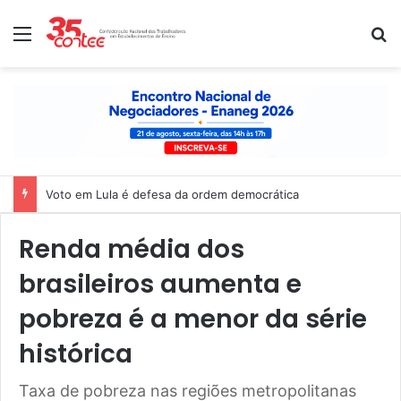
Menu
P
Nota de solidariedade ao povo venezuelano
Renda média dos
brasileiros aumenta e
pobreza é a menor da série
histórica
Taxa de pobreza nas regiões metropolitanas