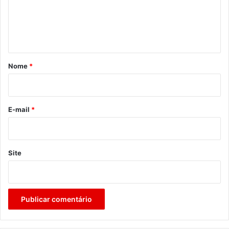
e
n
t
á
r
Nome
*
i
o
*
E-mail
*
Site