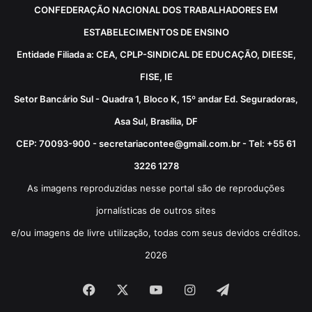
CONFEDERAÇÃO NACIONAL DOS TRABALHADORES EM
ESTABELECIMENTOS DE ENSINO
Entidade Filiada a: CEA, CPLP-SINDICAL DE EDUCAÇÃO, DIEESE,
FISE, IE
Setor Bancário Sul - Quadra 1, Bloco K, 15º andar Ed. Seguradoras,
Asa Sul, Brasília, DF
CEP: 70093-900 - secretariacontee@gmail.com.br - Tel: +55 61
3226 1278
As imagens reproduzidas nesse portal são de reproduções
jornalísticas de outros sites
e/ou imagens de livre utilização, todas com seus devidos créditos.
2026
Facebook
X
YouTube
Instagram
Telegram