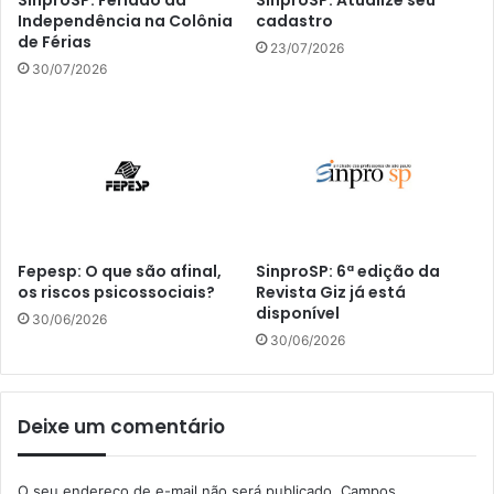
SinproSP: Feriado da
SinproSP: Atualize seu
Independência na Colônia
cadastro
de Férias
23/07/2026
30/07/2026
Fepesp: O que são afinal,
SinproSP: 6ª edição da
os riscos psicossociais?
Revista Giz já está
disponível
30/06/2026
30/06/2026
Deixe um comentário
O seu endereço de e-mail não será publicado.
Campos