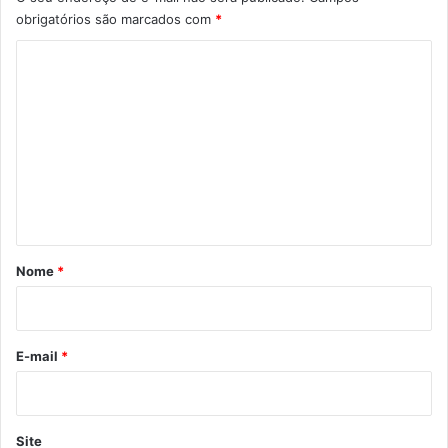
obrigatórios são marcados com
*
C
o
m
e
n
t
á
r
Nome
*
i
o
*
E-mail
*
Site