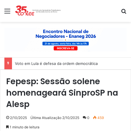
Menu
P
Voto em Lula é defesa da ordem democrática
Fepesp: Sessão solene
homenageará SinproSP na
Alesp
2/10/2025
Última Atualização 2/10/2025
0
459
1 minuto de leitura