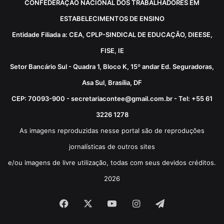
CONFEDERAÇÃO NACIONAL DOS TRABALHADORES EM
ESTABELECIMENTOS DE ENSINO
Entidade Filiada a: CEA, CPLP-SINDICAL DE EDUCAÇÃO, DIEESE,
FISE, IE
Setor Bancário Sul - Quadra 1, Bloco K, 15º andar Ed. Seguradoras,
Asa Sul, Brasília, DF
CEP: 70093-900 - secretariacontee@gmail.com.br - Tel: +55 61
3226 1278
As imagens reproduzidas nesse portal são de reproduções
jornalísticas de outros sites
e/ou imagens de livre utilização, todas com seus devidos créditos.
2026
Facebook
X
YouTube
Instagram
Telegram