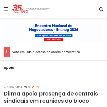
Menu
P
Voto em Lula é defesa da ordem democrática
apoia
16/07/2014
0
295
Dilma apoia presença de centrais
sindicais em reuniões do bloco