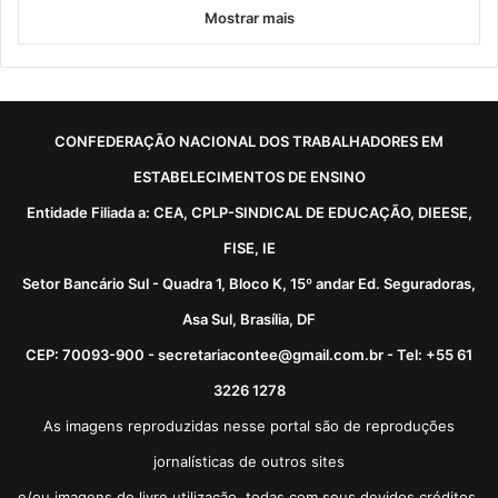
Mostrar mais
CONFEDERAÇÃO NACIONAL DOS TRABALHADORES EM
ESTABELECIMENTOS DE ENSINO
Entidade Filiada a: CEA, CPLP-SINDICAL DE EDUCAÇÃO, DIEESE,
FISE, IE
Setor Bancário Sul - Quadra 1, Bloco K, 15º andar Ed. Seguradoras,
Asa Sul, Brasília, DF
CEP: 70093-900 - secretariacontee@gmail.com.br - Tel: +55 61
3226 1278
As imagens reproduzidas nesse portal são de reproduções
jornalísticas de outros sites
e/ou imagens de livre utilização, todas com seus devidos créditos.