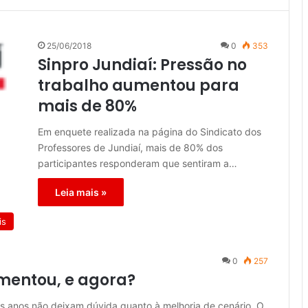
25/06/2018
0
353
Sinpro Jundiaí: Pressão no
trabalho aumentou para
mais de 80%
Em enquete realizada na página do Sindicato dos
Professores de Jundiaí, mais de 80% dos
participantes responderam que sentiram a…
Leia mais »
is
0
257
mentou, e agora?
s anos não deixam dúvida quanto à melhoria de cenário. O