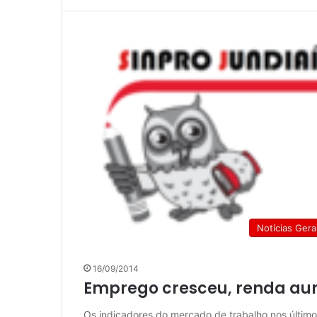
Notícias Gera
16/09/2014
Emprego cresceu, renda au
Os indicadores do mercado de trabalho nos último