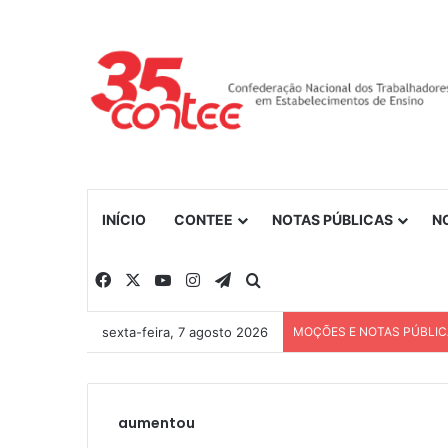
INÍCIO
CONTEE
NOTAS PÚBLICAS
N
Facebook
X
YouTube
Instagram
Telegram
Procurar por
sexta-feira, 7 agosto 2026
MOÇÕES E NOTAS PÚBLI
aumentou