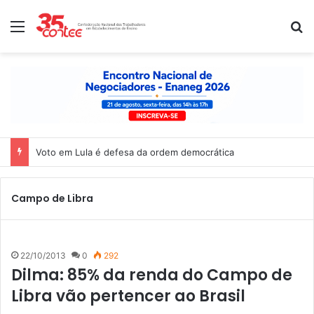
Menu
P
Voto em Lula é defesa da ordem democrática
Campo de Libra
22/10/2013
0
292
Dilma: 85% da renda do Campo de
Libra vão pertencer ao Brasil