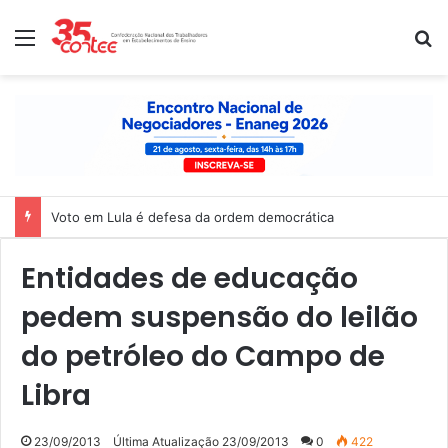
Menu
P
Nota de solidariedade ao povo venezuelano
Entidades de educação
pedem suspensão do leilão
do petróleo do Campo de
Libra
23/09/2013
Última Atualização 23/09/2013
0
422